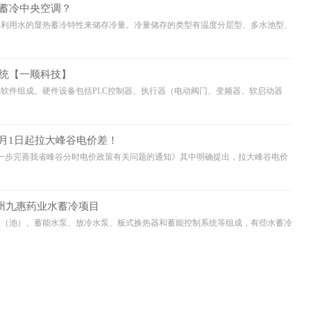
蓄冷中央空调？
是利用水的显热蓄冷特性来储存冷量。冷量储存的类型有温度分层型、多水池型、
统【一顺科技】
软件组成。硬件设备包括PLC控制器、执行器（电动阀门、变频器、软启动器
0月1日起拉大峰谷电价差！
进一步完善我省峰谷分时电价政策有关问题的通知》其中明确提出，拉大峰谷电价
惠州九惠药业水蓄冷项目
罐（池）、蓄能水泵、放冷水泵、板式换热器和蓄能控制系统等组成，有些水蓄冷
【
1 
人认