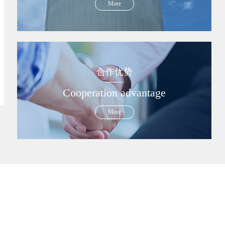
More
合作优势
Cooperation advantage
More