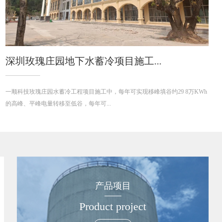
玫瑰庄园地下水蓄冷项目施工...
肇庆
技玫瑰庄园水蓄冷工程项目施工中，每年可实现移峰填谷约29 8万KWh
肇庆童星
、平峰电量转移至低谷，每年可...
年可实现
产品项目
Product project