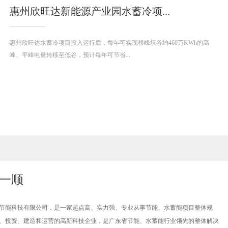
州欣旺达新能源产业园水蓄冷项...
欣旺达水蓄冷项目投入运行后，每年可实现移峰填谷约460万KWh的高
平峰电量转移至低谷，预计每年可节省...
深圳
一顺科
的高峰
一顺
节能科技有限公司，是一家起点高、实力强、专业从事节能、水蓄能项目整体规
、投资、建造和运营的高新科技企业，是广东省节能、水蓄能行业领先的整体解决